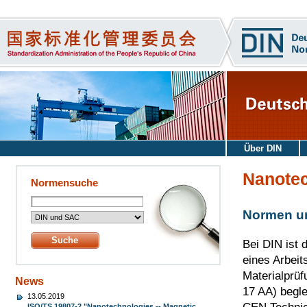
Über DIN
Nanotec
Normensuche
Normen un
Bei DIN ist
eines Arbei
Materialprü
News
17 AA) begle
13.05.2019
ISO/TS 19807-2 "Nanotechnologies -- Magnetic