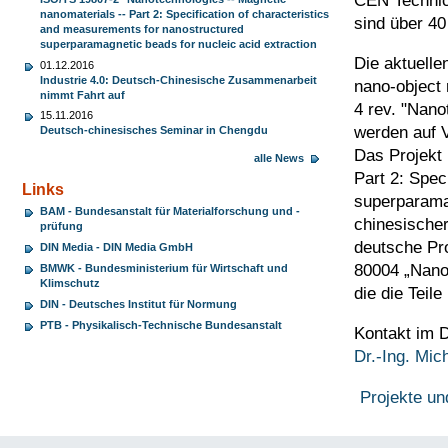
CEN Technic
nanomaterials -- Part 2: Specification of characteristics
sind über 40
and measurements for nanostructured
superparamagnetic beads for nucleic acid extraction
Die aktuelle
01.12.2016
Industrie 4.0: Deutsch-Chinesische Zusammenarbeit
nano-object 
nimmt Fahrt auf
4 rev.
"Nanot
15.11.2016
werden auf V
Deutsch-chinesisches Seminar in Chengdu
Das Projekt
alle News
Part 2: Spec
Links
superparamag
BAM - Bundesanstalt für Materialforschung und -
chinesischer
prüfung
deutsche Pro
DIN Media - DIN Media GmbH
80004 „Nanot
BMWK - Bundesministerium für Wirtschaft und
Klimschutz
die die Teil
DIN - Deutsches Institut für Normung
PTB - Physikalisch-Technische Bundesanstalt
Kontakt im 
Dr.-Ing. Mic
Projekte un